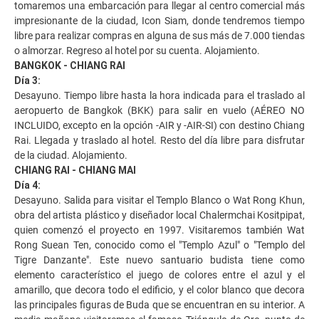
tomaremos una embarcación para llegar al centro comercial más
impresionante de la ciudad, Icon Siam, donde tendremos tiempo
libre para realizar compras en alguna de sus más de 7.000 tiendas
o almorzar. Regreso al hotel por su cuenta. Alojamiento.
BANGKOK - CHIANG RAI
Día 3:
Desayuno. Tiempo libre hasta la hora indicada para el traslado al
aeropuerto de Bangkok (BKK) para salir en vuelo (AÉREO NO
INCLUIDO, excepto en la opción -AIR y -AIR-SI) con destino Chiang
Rai. Llegada y traslado al hotel. Resto del día libre para disfrutar
de la ciudad. Alojamiento.
CHIANG RAI - CHIANG MAI
Día 4:
Desayuno. Salida para visitar el Templo Blanco o Wat Rong Khun,
obra del artista plástico y diseñador local Chalermchai Kositpipat,
quien comenzó el proyecto en 1997. Visitaremos también Wat
Rong Suean Ten, conocido como el "Templo Azul" o "Templo del
Tigre Danzante". Este nuevo santuario budista tiene como
elemento característico el juego de colores entre el azul y el
amarillo, que decora todo el edificio, y el color blanco que decora
las principales figuras de Buda que se encuentran en su interior. A