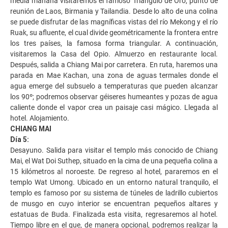
media mañana visitaremos el famoso Triángulo de Oro, punto de
reunión de Laos, Birmania y Tailandia. Desde lo alto de una colina
se puede disfrutar de las magníficas vistas del río Mekong y el río
Ruak, su afluente, el cual divide geométricamente la frontera entre
los tres países, la famosa forma triangular. A continuación,
visitaremos la Casa del Opio. Almuerzo en restaurante local.
Después, salida a Chiang Mai por carretera. En ruta, haremos una
parada en Mae Kachan, una zona de aguas termales donde el
agua emerge del subsuelo a temperaturas que pueden alcanzar
los 90º; podremos observar géiseres humeantes y pozas de agua
caliente donde el vapor crea un paisaje casi mágico. Llegada al
hotel. Alojamiento.
CHIANG MAI
Día 5:
Desayuno. Salida para visitar el templo más conocido de Chiang
Mai, el Wat Doi Suthep, situado en la cima de una pequeña colina a
15 kilómetros al noroeste. De regreso al hotel, pararemos en el
templo Wat Umong. Ubicado en un entorno natural tranquilo, el
templo es famoso por su sistema de túneles de ladrillo cubiertos
de musgo en cuyo interior se encuentran pequeños altares y
estatuas de Buda. Finalizada esta visita, regresaremos al hotel.
Tiempo libre en el que, de manera opcional, podremos realizar la