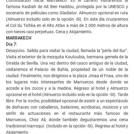
Continuación hacia Marrakech. En el camino visitaremos la
famosa Kasbah de Ait Ben Haddou, protegida por la UNESCO y
escenario de películas como Gladiator. Almuerzo opcional en ruta
(Almuerzo incluido solo en la opción -SI). En este día cruzaremos
el Col du Tichka en el Alto Atlas a más de 2.000 metros de altura
con nieves casi perpetuas. Cena y Alojamiento.
MARRAKECH
Día 7:
Desayuno. Salida para visitar la ciudad, llamada la "perla del Sur".
Visita el exterior de la mezquita Koutoubia, hermana gemela de la
Giralda de Sevilla. Una vez dentro del casco antiguo de la ciudad,
visitaremos el Palacio de Bahía, propiedad de un noble de la
ciudad. Finalmente, nos dirigimos a la plaza Jmaa el Fnaa, uno de
los lugares más interesantes de Marruecos desde donde se
accede a los zocos y a la medina. Regreso al hotel y Almuerzo
opcional en el hotel (Almuerzo incluido solo en la opción -SI). Tarde
libre. Por la noche, posibilidad opcional de asistir a un espectáculo
de disfraces con caballeros, bailarines, acróbatas, músicos y un
sinfín de actuaciones en el restaurante más famoso de
Marruecos, Chez Ali, donde también degustaremos una cena
tradicional marroquí. (Incluido en la opción -SI). Regreso al hotel y
Alojamiento.