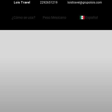
Lois Travel
2292651219
loistravel@grupolois.com
¿Cómo se usa?
Peso Mexicano
Español