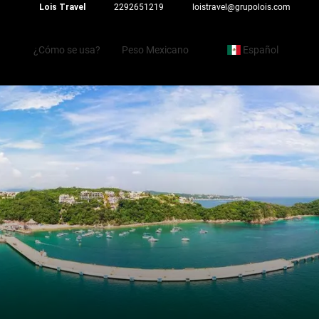
Lois Travel
2292651219
loistravel@grupolois.com
¿Cómo se usa?
Peso Mexicano
Español