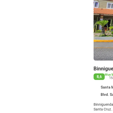
Binnigue
Muy 
8,6
15
Santa M
Blvd. Santa
Binniguenda 