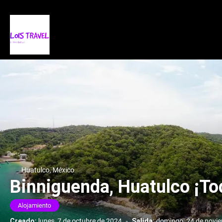
Huatulco, México
Binniguenda, Huatulco ¡Tod
Alojamiento
Creado:
lunes, 7 de octubre de 2024
-
Salida:
domingo, 24 de novi