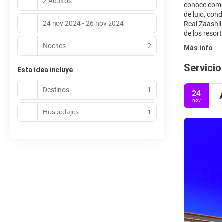
2 Adultos
conoce como 
de lujo, con
24 nov 2024 - 26 nov 2024
Real Zaashil
de los resor
Noches
2
Más info
Servicio
Esta idea incluye
Destinos
1
24
nov
Hospedajes
1