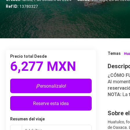
Ref ID:
13780327
Temas
Hua
Precio total Desde
6,277 MXN
Descrip
¿CÓMO F
Al momento
¡Personalízalo!
reservaci
NOTA:
 La 
Reserve esta idea
Sobre el
Resumen del viaje
Huatulco, fo
de Oaxaca. L