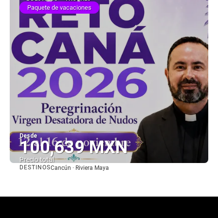
Paquete de vacaciones
Desde
100,639 MXN
Precio total
DESTINOS
Cancún · Riviera Maya
Ver