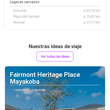
Lugares cercanos
Cozumel
a 35,74 km
Playa del Carmen
a 15,81 km
Akumal
a 21,17 km
Nuestras ideas de viaje
Ver todas las ideas
Fairmont Heritage Place
Mayakoba
1 DESTINOS
3 NOCHES