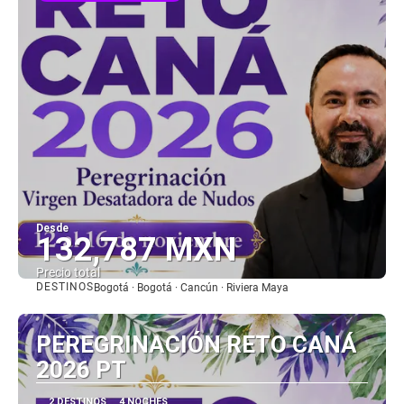
Desde
132,787 MXN
Precio total
DESTINOS
Bogotá · Bogotá · Cancún · Riviera Maya
Ver
PEREGRINACIÓN RETO CANÁ
2026 PT
2 DESTINOS
4 NOCHES