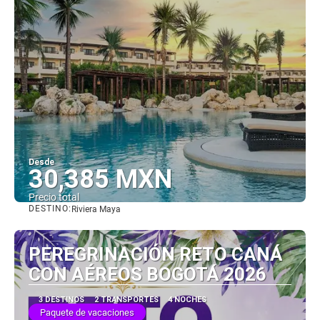
Desde
30,385 MXN
Precio total
DESTINO:
Riviera Maya
Ver
PEREGRINACIÓN RETO CANÁ
CON AÉREOS BOGOTÁ 2026
3 DESTINOS
2 TRANSPORTES
4 NOCHES
Paquete de vacaciones